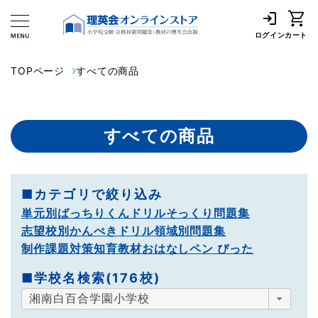
ログイン
カート
TOPページ
すべての商品
すべての商品
■カテゴリで絞り込み
単元別ばっちりくんドリル
そっくり問題集
志望校別かんぺきドリル
領域別問題集
制作課題対策
知育教材
おはなしペン ぴった
■学校名検索(176校)