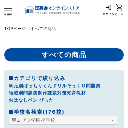
ログイン
カート
TOPページ
すべての商品
すべての商品
■カテゴリで絞り込み
単元別ばっちりくんドリル
そっくり問題集
領域別問題集
制作課題対策
知育教材
おはなしペン ぴった
■学校名検索(176校)