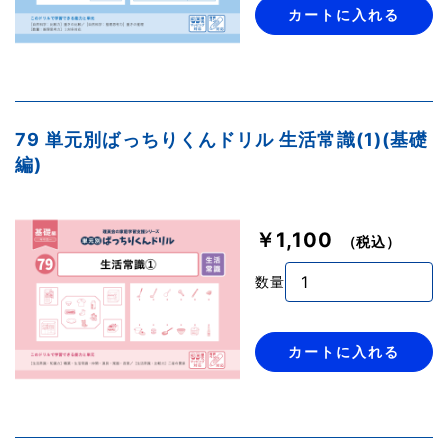
カートに入れる
79 単元別ばっちりくんドリル 生活常識(1)(基礎
編)
￥1,100
（税込）
数量
カートに入れる