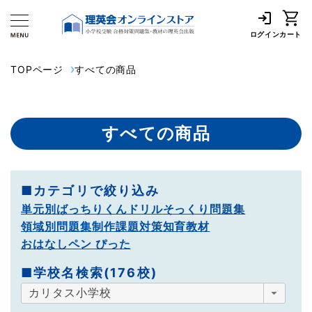
ログイン
カート
TOPページ
すべての商品
すべての商品
■カテゴリで絞り込み
単元別ばっちりくんドリル
そっくり問題集
領域別問題集
制作課題対策
知育教材
おはなしペン ぴった
■学校名検索(176校)