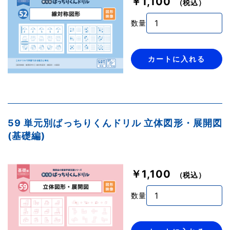
￥1,100
（税込）
数量
カートに入れる
59 単元別ばっちりくんドリル 立体図形・展開図
(基礎編)
￥1,100
（税込）
数量