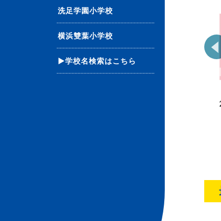
洗足学園小学校
横浜雙葉小学校
▶学校名検索はこちら
35 単元別ばっちりくん
55 単元別ばっちりくん
ドリル 点図形(1)(基礎
ドリル 重ね図形・重な
編)
った図形(基礎編)