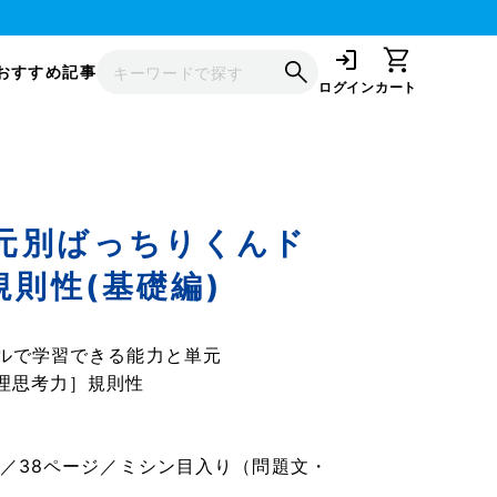
おすすめ記事
ログイン
カート
単元別ばっちりくんド
規則性(基礎編)
ルで学習できる能力と単元
理思考力］規則性
】
ズ／38ページ／ミシン目入り（問題文・