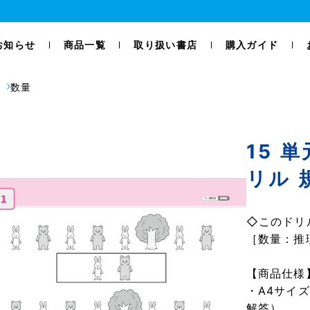
お知らせ
商品一覧
取り扱い書店
購入ガイド
数量
15 
リル 
◇このドリ
［数量：推
【商品仕様
・A4サイ
解答）