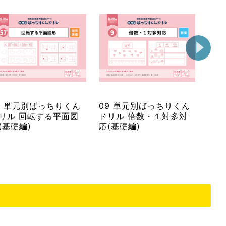
7 単元別ばっちりくん
09 単元別ばっちりくん
53
リル 回転する平面図
ドリル 倍数・１対多対
ドリ
(基礎編)
応(基礎編)
折り