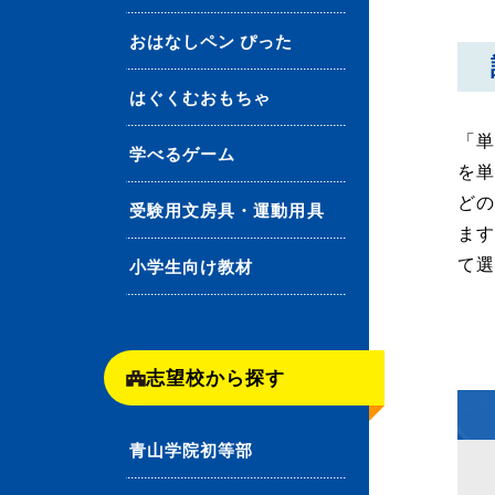
おはなしペン ぴった
はぐくむおもちゃ
「単
学べるゲーム
を
ど
受験用文房具・運動用具
ま
て
小学生向け教材
志望校から探す
青山学院初等部