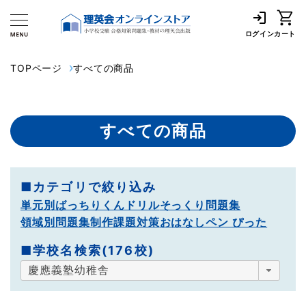
ログイン
カート
TOPページ
すべての商品
すべての商品
■カテゴリで絞り込み
単元別ばっちりくんドリル
そっくり問題集
領域別問題集
制作課題対策
おはなしペン ぴった
■学校名検索(176校)