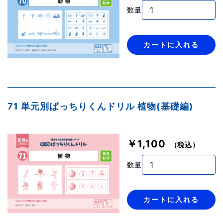
数量
カートに入れる
71 単元別ばっちりくんドリル 植物(基礎編)
￥1,100
（税込）
数量
カートに入れる