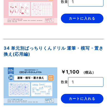
数量
カートに入れる
34 単元別ばっちりくんドリル 運筆・模写・置き
換え(応用編)
￥1,100
（税込）
数量
カートに入れる