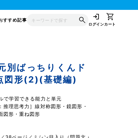
おすすめ記事
ログイン
カート
単元別ばっちりくんド
点図形(2)(基礎編)
ルで学習できる能力と単元
：推理思考力］線対称図形・鏡図形・
面図形・重ね図形
】
ズ／38ページ／ミシン目入り（問題文・