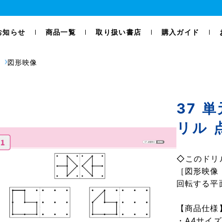
お知らせ
商品一覧
取り扱い書店
購入ガイド
図形映像
37 
リル 
◇このドリ
［図形映像
回転する平
【商品仕様
・A4サイ