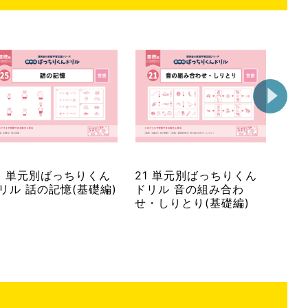
5 単元別ばっちりくん
21 単元別ばっちりくん
61
リル 話の記憶(基礎編)
ドリル 音の組み合わ
ドリ
せ・しりとり(基礎編)