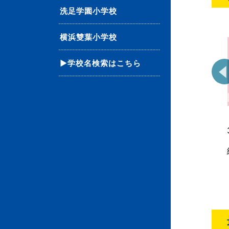
洗足学園小学校
横浜雙葉小学校
▶学校名検索はこちら
65 単元別ばっちりくん
01 単元別ばっちりくん
ドリル 位置の理解・位
ドリル 計数・分類計数
置の推理(基礎編)
(基礎編)