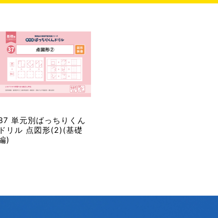
37 単元別ばっちりくん
ドリル 点図形(2)(基礎
編)