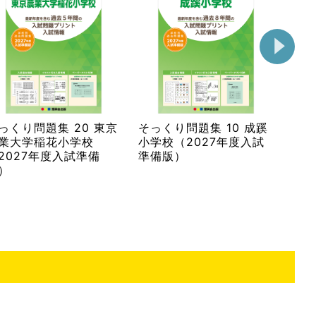
そっくり問題集 10 成蹊
そっくり問題集 22 東洋
そっ
小学校（2027年度入試
英和女学院小学部
小
準備版）
（2027年度入試準備
準
版）