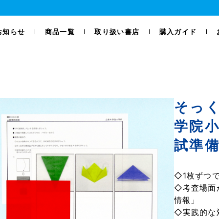
お知らせ
商品一覧
取り扱い書店
購入ガイド
そっく
学院小
試準
◇1枚ずつ
◇考査場面
情報」
◇実践的な