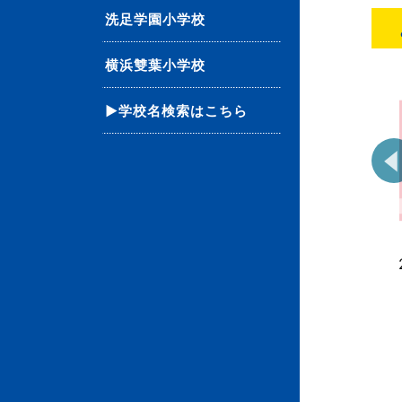
洗足学園小学校
横浜雙葉小学校
▶学校名検索はこちら
01 単元別ばっちりくん
35 単元別ばっちりくん
ドリル 計数・分類計数
ドリル 点図形(1)(基礎
(基礎編)
編)