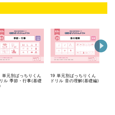
3 単元別ばっちりくん
19 単元別ばっちりくん
57
リル 季節・行事(基礎
ドリル 音の理解(基礎編)
ドリ
)
形(