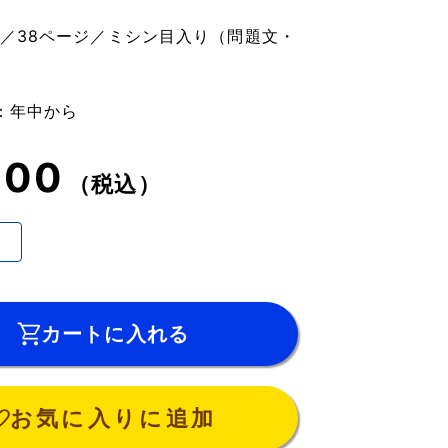
】
ズ／38ページ／ミシン目入り（問題文・
：年中から
100
（税込）
カートに入れる
お気に入りに追加