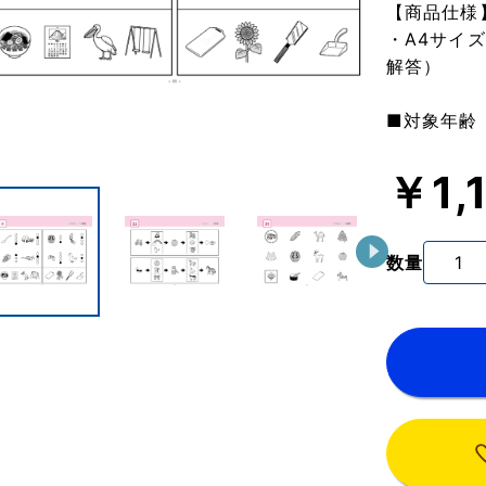
【商品仕様
・A4サイ
解答）
■対象年齢
￥1,
数量