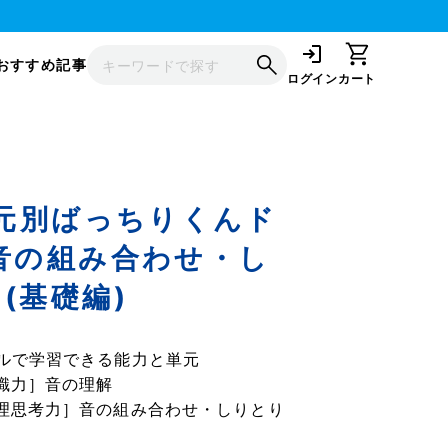
おすすめ記事
ログイン
カート
単元別ばっちりくんド
音の組み合わせ・し
(基礎編)
ルで学習できる能力と単元
識力］音の理解
理思考力］音の組み合わせ・しりとり