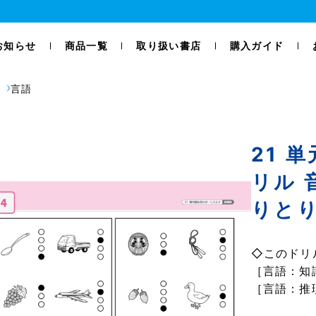
お知らせ
商品一覧
取り扱い書店
購入ガイド
言語
21 
リル 
りとり
◇このドリ
［言語：知
［言語：推