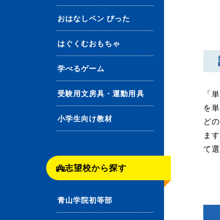
おはなしペン ぴった
はぐくむおもちゃ
学べるゲーム
受験用文房具・運動用具
「単
を
小学生向け教材
ど
ま
て
志望校から探す
青山学院初等部