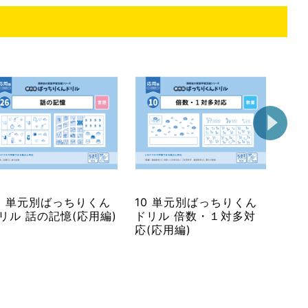
6 単元別ばっちりくん
10 単元別ばっちりくん
74
リル 話の記憶(応用編)
ドリル 倍数・１対多対
ドリ
応(応用編)
さの