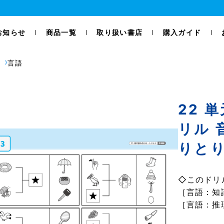
お知らせ
商品一覧
取り扱い書店
購入ガイド
言語
22 
リル 
りとり
◇このドリ
［言語：知
［言語：推