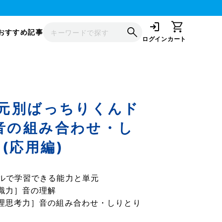
おすすめ記事
ログイン
カート
単元別ばっちりくんド
音の組み合わせ・し
(応用編)
ルで学習できる能力と単元
識力］音の理解
理思考力］音の組み合わせ・しりとり