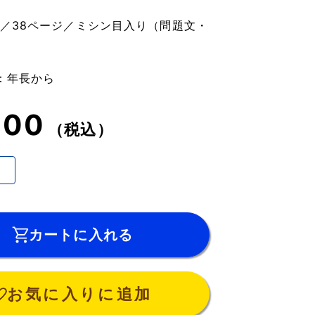
】
ズ／38ページ／ミシン目入り（問題文・
：年長から
100
（税込）
カートに入れる
お気に入りに追加