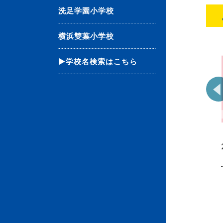
洗足学園小学校
横浜雙葉小学校
▶学校名検索はこちら
80 単元別ばっちりくん
06 単元別ばっちりくん
ドリル 生活常識(1)(応用
ドリル 合併・求残・数
編)
の変化の法則(応用編)