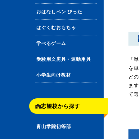
おはなしペン ぴった
はぐくむおもちゃ
学べるゲーム
受験用文房具・運動用具
「単
を
小学生向け教材
ど
ま
て
志望校から探す
青山学院初等部