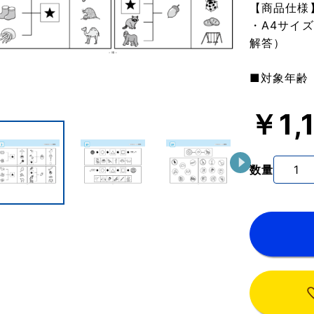
【商品仕様
・A4サイ
解答）
■対象年齢
￥1,
数量