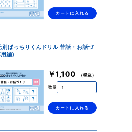
カートに入れる
単元別ばっちりくんドリル 昔話・お話づ
応用編)
￥1,100
（税込）
数量
カートに入れる