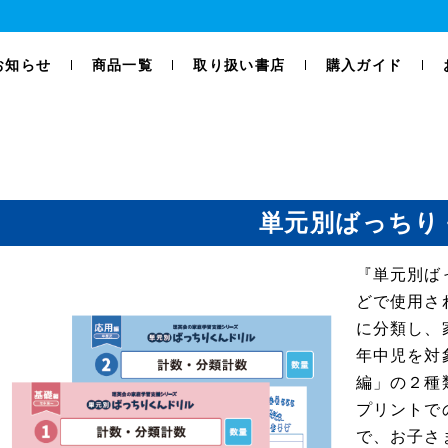
お知らせ
商品一覧
取り扱い書店
購入ガイド
単元別ばっちり
『単元別ば
どで使用さ
に分類し、
年中児を対
編」の２種
プリントで
で、お子さ