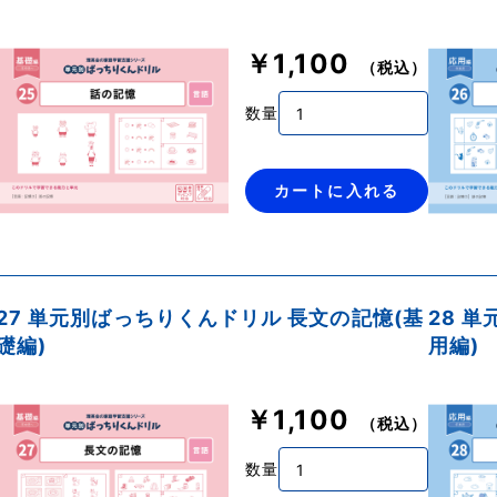
￥1,100
（税込）
数量
カートに入れる
27 単元別ばっちりくんドリル 長文の記憶(基
28 
礎編)
用編)
￥1,100
（税込）
数量