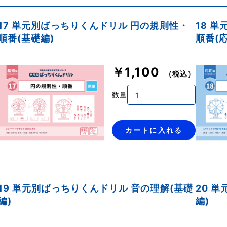
17 単元別ばっちりくんドリル 円の規則性・
18 
順番(基礎編)
順番(
￥1,100
（税込）
数量
カートに入れる
19 単元別ばっちりくんドリル 音の理解(基礎
20 
編)
編)