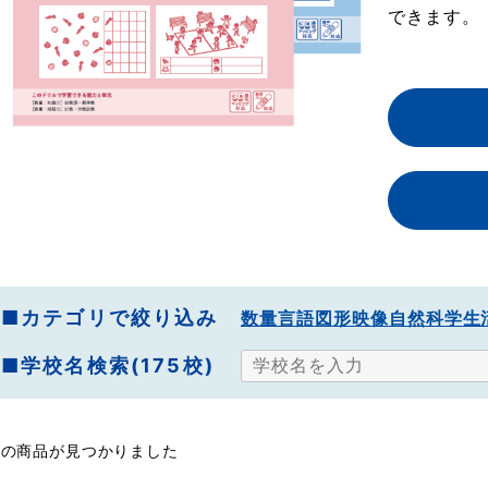
できます。
■カテゴリで絞り込み
数量
言語
図形映像
自然科学
生
■学校名検索(175校)
件の商品が見つかりました