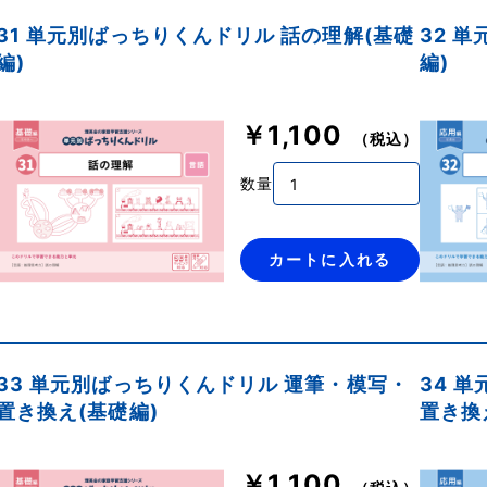
31 単元別ばっちりくんドリル 話の理解(基礎
32 
編)
編)
￥1,100
（税込）
数量
カートに入れる
33 単元別ばっちりくんドリル 運筆・模写・
34 
置き換え(基礎編)
置き換
￥1,100