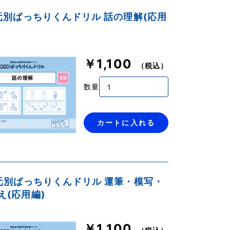
単元別ばっちりくんドリル 話の理解(応用
￥1,100
（税込）
数量
カートに入れる
単元別ばっちりくんドリル 運筆・模写・
え(応用編)
￥1,100