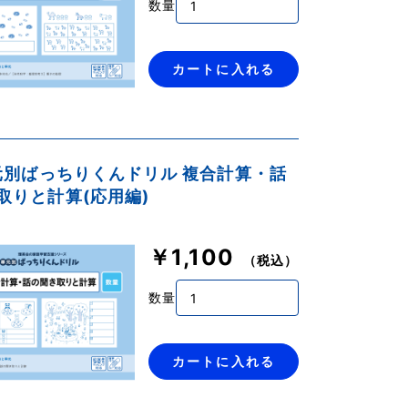
数量
カートに入れる
単元別ばっちりくんドリル 複合計算・話
取りと計算(応用編)
￥1,100
（税込）
数量
カートに入れる