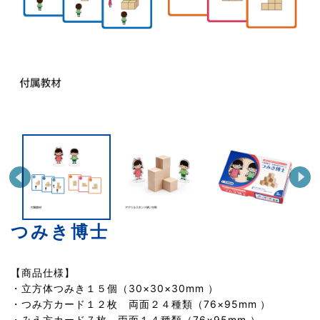
つみき博士
【商品仕様】
・立方体つみき１５個（30×30×30mm ）
・つみ方カード１２枚 両面２４種類（76×95mm ）
・みえ方カード７枚 両面１４種類（76×95mm ）